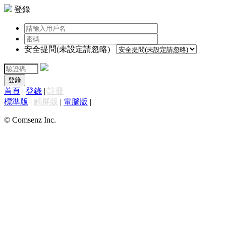
登錄
安全提問(未設定請忽略)
登錄
首頁
|
登錄
|
註冊
標準版
|
觸屏版
|
電腦版
|
© Comsenz Inc.