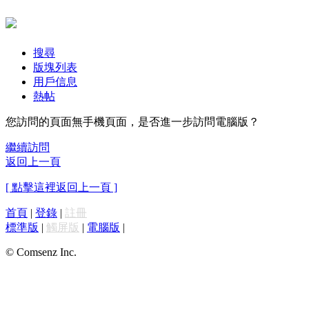
搜尋
版塊列表
用戶信息
熱帖
您訪問的頁面無手機頁面，是否進一步訪問電腦版？
繼續訪問
返回上一頁
[ 點擊這裡返回上一頁 ]
首頁
|
登錄
|
註冊
標準版
|
觸屏版
|
電腦版
|
© Comsenz Inc.