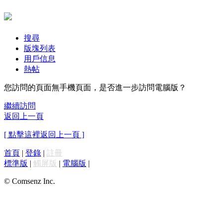
搜尋
版塊列表
用戶信息
熱帖
您訪問的頁面無手機頁面，是否進一步訪問電腦版？
繼續訪問
返回上一頁
[ 點擊這裡返回上一頁 ]
首頁
|
登錄
|
註冊
標準版
|
觸屏版
|
電腦版
|
© Comsenz Inc.