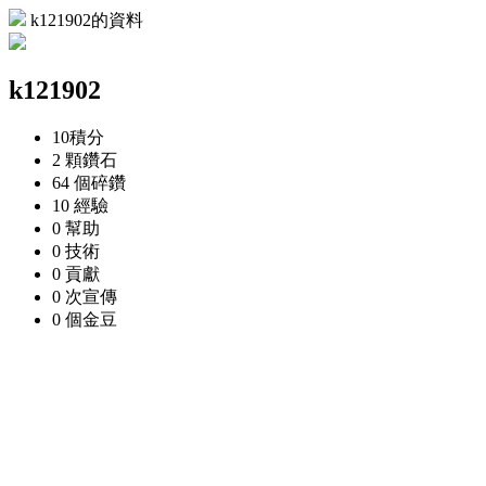
k121902的資料
k121902
10
積分
2 顆
鑽石
64 個
碎鑽
10
經驗
0
幫助
0
技術
0
貢獻
0 次
宣傳
0 個
金豆