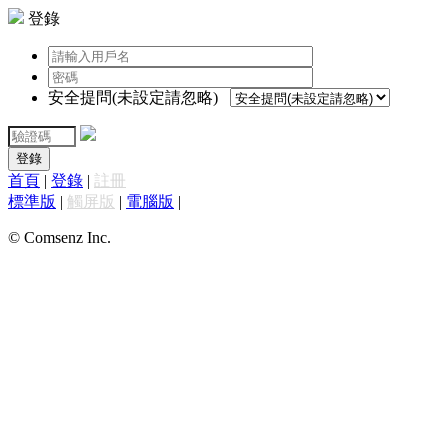
登錄
安全提問(未設定請忽略)
登錄
首頁
|
登錄
|
註冊
標準版
|
觸屏版
|
電腦版
|
© Comsenz Inc.