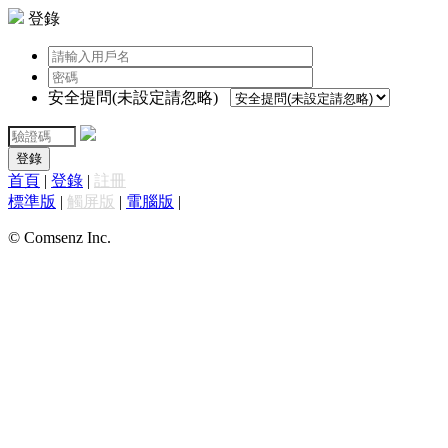
登錄
安全提問(未設定請忽略)
登錄
首頁
|
登錄
|
註冊
標準版
|
觸屏版
|
電腦版
|
© Comsenz Inc.