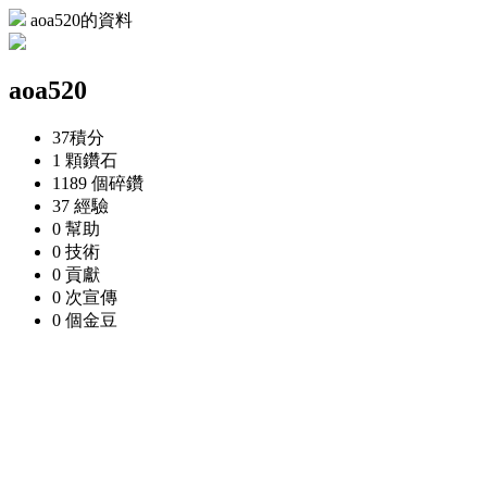
aoa520的資料
aoa520
37
積分
1 顆
鑽石
1189 個
碎鑽
37
經驗
0
幫助
0
技術
0
貢獻
0 次
宣傳
0 個
金豆