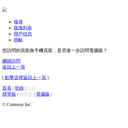
搜尋
版塊列表
用戶信息
熱帖
您訪問的頁面無手機頁面，是否進一步訪問電腦版？
繼續訪問
返回上一頁
[ 點擊這裡返回上一頁 ]
首頁
|
登錄
|
註冊
標準版
|
觸屏版
|
電腦版
|
© Comsenz Inc.