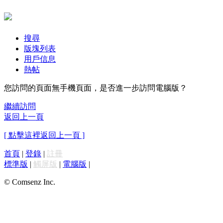
搜尋
版塊列表
用戶信息
熱帖
您訪問的頁面無手機頁面，是否進一步訪問電腦版？
繼續訪問
返回上一頁
[ 點擊這裡返回上一頁 ]
首頁
|
登錄
|
註冊
標準版
|
觸屏版
|
電腦版
|
© Comsenz Inc.