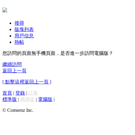
搜尋
版塊列表
用戶信息
熱帖
您訪問的頁面無手機頁面，是否進一步訪問電腦版？
繼續訪問
返回上一頁
[ 點擊這裡返回上一頁 ]
首頁
|
登錄
|
註冊
標準版
|
觸屏版
|
電腦版
|
© Comsenz Inc.