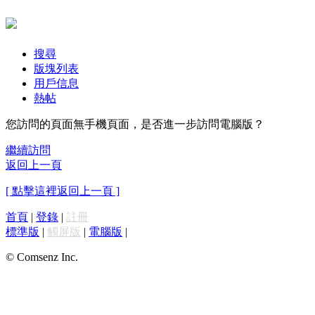
搜尋
版塊列表
用戶信息
熱帖
您訪問的頁面無手機頁面，是否進一步訪問電腦版？
繼續訪問
返回上一頁
[ 點擊這裡返回上一頁 ]
首頁
|
登錄
|
註冊
標準版
|
觸屏版
|
電腦版
|
© Comsenz Inc.