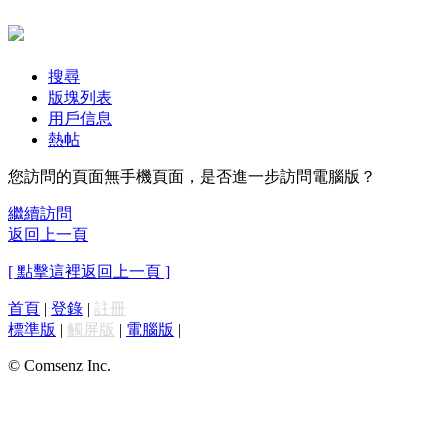
搜尋
版塊列表
用戶信息
熱帖
您訪問的頁面無手機頁面，是否進一步訪問電腦版？
繼續訪問
返回上一頁
[ 點擊這裡返回上一頁 ]
首頁
|
登錄
|
註冊
標準版
|
觸屏版
|
電腦版
|
© Comsenz Inc.