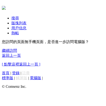
搜尋
版塊列表
用戶信息
熱帖
您訪問的頁面無手機頁面，是否進一步訪問電腦版？
繼續訪問
返回上一頁
[ 點擊這裡返回上一頁 ]
首頁
|
登錄
|
註冊
標準版
|
觸屏版
|
電腦版
|
© Comsenz Inc.