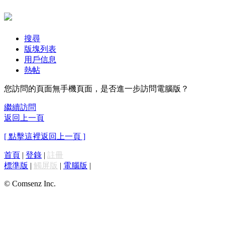
搜尋
版塊列表
用戶信息
熱帖
您訪問的頁面無手機頁面，是否進一步訪問電腦版？
繼續訪問
返回上一頁
[ 點擊這裡返回上一頁 ]
首頁
|
登錄
|
註冊
標準版
|
觸屏版
|
電腦版
|
© Comsenz Inc.