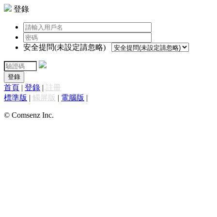
登錄
安全提問(未設定請忽略)
登錄
首頁
|
登錄
|
註冊
標準版
|
觸屏版
|
電腦版
|
© Comsenz Inc.