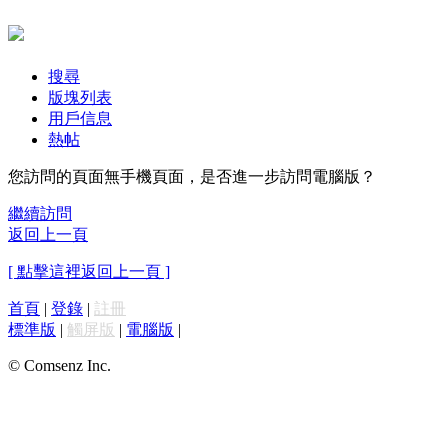
搜尋
版塊列表
用戶信息
熱帖
您訪問的頁面無手機頁面，是否進一步訪問電腦版？
繼續訪問
返回上一頁
[ 點擊這裡返回上一頁 ]
首頁
|
登錄
|
註冊
標準版
|
觸屏版
|
電腦版
|
© Comsenz Inc.