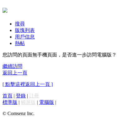
搜尋
版塊列表
用戶信息
熱帖
您訪問的頁面無手機頁面，是否進一步訪問電腦版？
繼續訪問
返回上一頁
[ 點擊這裡返回上一頁 ]
首頁
|
登錄
|
註冊
標準版
|
觸屏版
|
電腦版
|
© Comsenz Inc.