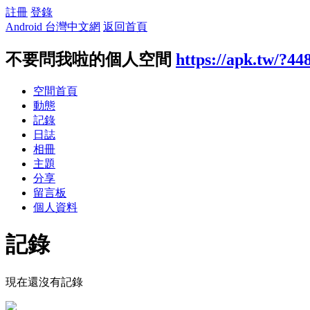
註冊
登錄
Android 台灣中文網
返回首頁
不要問我啦的個人空間
https://apk.tw/?44
空間首頁
動態
記錄
日誌
相冊
主題
分享
留言板
個人資料
記錄
現在還沒有記錄