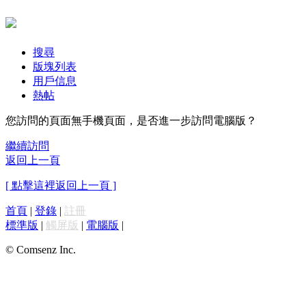
搜尋
版塊列表
用戶信息
熱帖
您訪問的頁面無手機頁面，是否進一步訪問電腦版？
繼續訪問
返回上一頁
[ 點擊這裡返回上一頁 ]
首頁
|
登錄
|
註冊
標準版
|
觸屏版
|
電腦版
|
© Comsenz Inc.