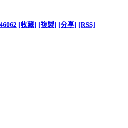
446062
[收藏]
[複製]
[分享]
[RSS]