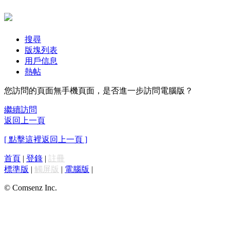
搜尋
版塊列表
用戶信息
熱帖
您訪問的頁面無手機頁面，是否進一步訪問電腦版？
繼續訪問
返回上一頁
[ 點擊這裡返回上一頁 ]
首頁
|
登錄
|
註冊
標準版
|
觸屏版
|
電腦版
|
© Comsenz Inc.