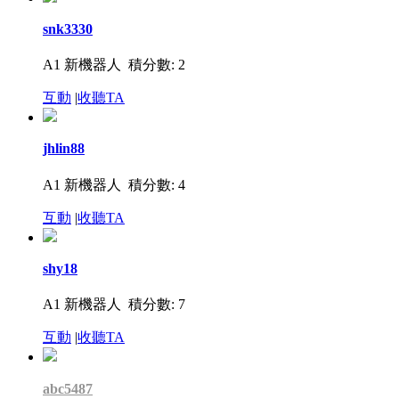
snk3330
A1 新機器人
積分數: 2
互動
|
收聽TA
jhlin88
A1 新機器人
積分數: 4
互動
|
收聽TA
shy18
A1 新機器人
積分數: 7
互動
|
收聽TA
abc5487