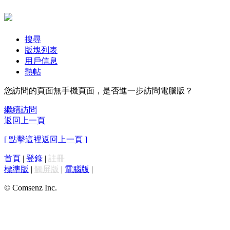
搜尋
版塊列表
用戶信息
熱帖
您訪問的頁面無手機頁面，是否進一步訪問電腦版？
繼續訪問
返回上一頁
[ 點擊這裡返回上一頁 ]
首頁
|
登錄
|
註冊
標準版
|
觸屏版
|
電腦版
|
© Comsenz Inc.