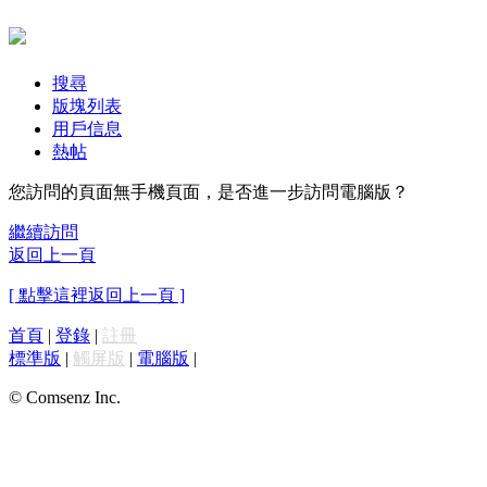
搜尋
版塊列表
用戶信息
熱帖
您訪問的頁面無手機頁面，是否進一步訪問電腦版？
繼續訪問
返回上一頁
[ 點擊這裡返回上一頁 ]
首頁
|
登錄
|
註冊
標準版
|
觸屏版
|
電腦版
|
© Comsenz Inc.