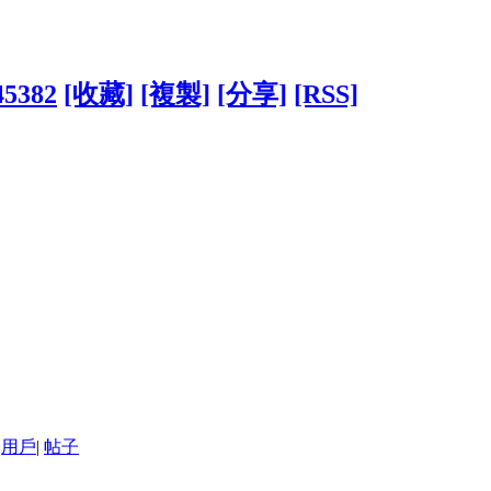
45382
[收藏]
[複製]
[分享]
[RSS]
用戶
|
帖子