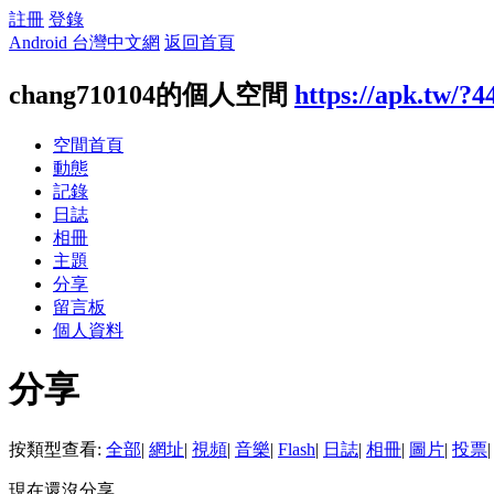
註冊
登錄
Android 台灣中文網
返回首頁
chang710104的個人空間
https://apk.tw/?4
空間首頁
動態
記錄
日誌
相冊
主題
分享
留言板
個人資料
分享
按類型查看:
全部
|
網址
|
視頻
|
音樂
|
Flash
|
日誌
|
相冊
|
圖片
|
投票
|
現在還沒分享