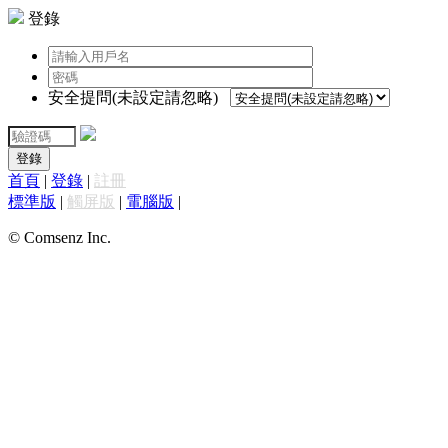
登錄
安全提問(未設定請忽略)
登錄
首頁
|
登錄
|
註冊
標準版
|
觸屏版
|
電腦版
|
© Comsenz Inc.