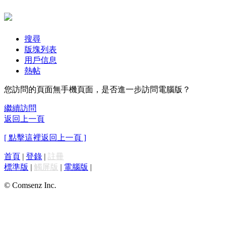
搜尋
版塊列表
用戶信息
熱帖
您訪問的頁面無手機頁面，是否進一步訪問電腦版？
繼續訪問
返回上一頁
[ 點擊這裡返回上一頁 ]
首頁
|
登錄
|
註冊
標準版
|
觸屏版
|
電腦版
|
© Comsenz Inc.