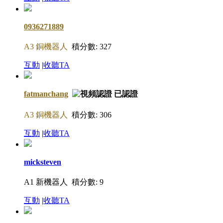
0936271889
A3 銅機器人
積分數: 327
互動
|
收聽TA
fatmanchang
A3 銅機器人
積分數: 306
互動
|
收聽TA
micksteven
A1 新機器人
積分數: 9
互動
|
收聽TA