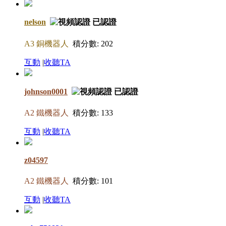
nelson
A3 銅機器人
積分數: 202
互動
|
收聽TA
johnson0001
A2 鐵機器人
積分數: 133
互動
|
收聽TA
z04597
A2 鐵機器人
積分數: 101
互動
|
收聽TA