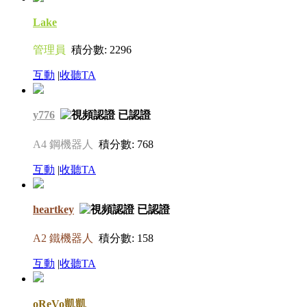
Lake
管理員
積分數: 2296
互動
|
收聽TA
y776
A4 鋼機器人
積分數: 768
互動
|
收聽TA
heartkey
A2 鐵機器人
積分數: 158
互動
|
收聽TA
oReVo凱凱