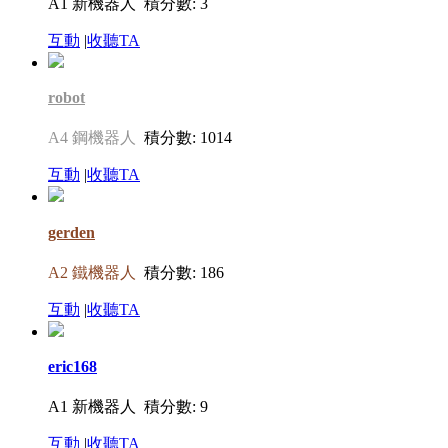
A1 新機器人
積分數: 3
互動
|
收聽TA
robot
A4 鋼機器人
積分數: 1014
互動
|
收聽TA
gerden
A2 鐵機器人
積分數: 186
互動
|
收聽TA
eric168
A1 新機器人
積分數: 9
互動
|
收聽TA