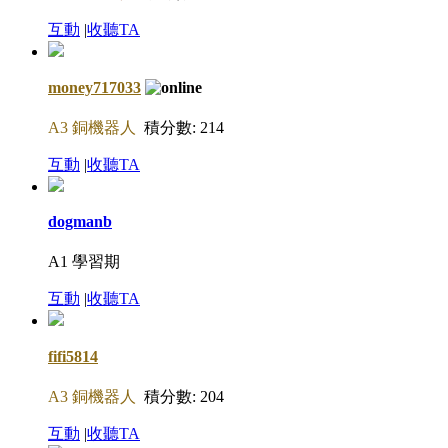
互動
|
收聽TA
money717033
A3 銅機器人
積分數: 214
互動
|
收聽TA
dogmanb
A1 學習期
互動
|
收聽TA
fifi5814
A3 銅機器人
積分數: 204
互動
|
收聽TA