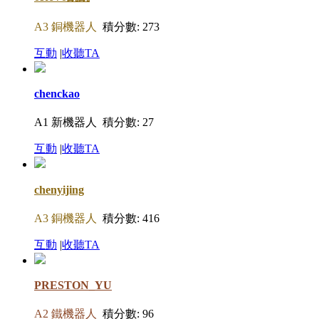
A3 銅機器人
積分數: 273
互動
|
收聽TA
chenckao
A1 新機器人
積分數: 27
互動
|
收聽TA
chenyijing
A3 銅機器人
積分數: 416
互動
|
收聽TA
PRESTON_YU
A2 鐵機器人
積分數: 96