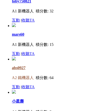
toby750821
A1 新機器人
積分數: 32
互動
|
收聽TA
mars60
A1 新機器人
積分數: 15
互動
|
收聽TA
abs0927
A2 鐵機器人
積分數: 64
互動
|
收聽TA
小星塵