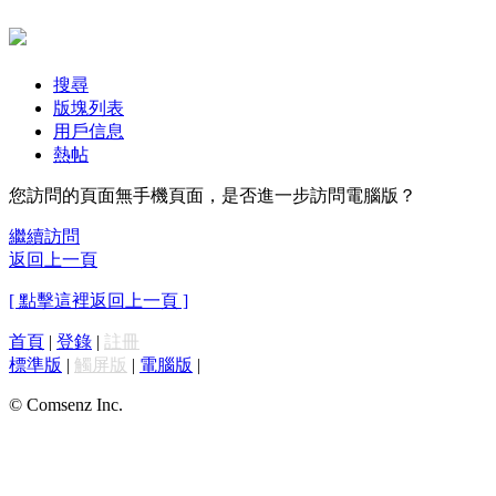
搜尋
版塊列表
用戶信息
熱帖
您訪問的頁面無手機頁面，是否進一步訪問電腦版？
繼續訪問
返回上一頁
[ 點擊這裡返回上一頁 ]
首頁
|
登錄
|
註冊
標準版
|
觸屏版
|
電腦版
|
© Comsenz Inc.