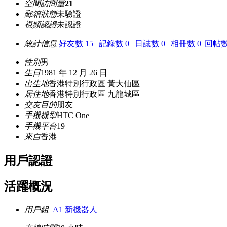
空間訪問量
21
郵箱狀態
未驗證
視頻認證
未認證
統計信息
好友數 15
|
記錄數 0
|
日誌數 0
|
相冊數 0
|
回帖數
性別
男
生日
1981 年 12 月 26 日
出生地
香港特別行政區 黃大仙區
居住地
香港特別行政區 九龍城區
交友目的
朋友
手機機型
HTC One
手機平台
19
來自
香港
用戶認證
活躍概況
用戶組
A1 新機器人