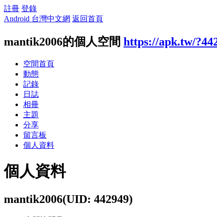
註冊
登錄
Android 台灣中文網
返回首頁
mantik2006的個人空間
https://apk.tw/?44
空間首頁
動態
記錄
日誌
相冊
主題
分享
留言板
個人資料
個人資料
mantik2006
(UID: 442949)