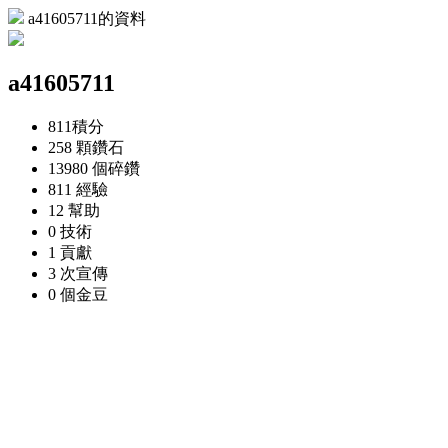
a41605711的資料
a41605711
811
積分
258 顆
鑽石
13980 個
碎鑽
811
經驗
12
幫助
0
技術
1
貢獻
3 次
宣傳
0 個
金豆