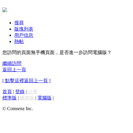
搜尋
版塊列表
用戶信息
熱帖
您訪問的頁面無手機頁面，是否進一步訪問電腦版？
繼續訪問
返回上一頁
[ 點擊這裡返回上一頁 ]
首頁
|
登錄
|
註冊
標準版
|
觸屏版
|
電腦版
|
© Comsenz Inc.