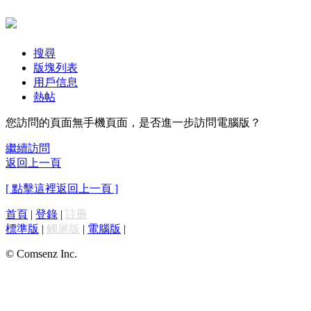
搜尋
版塊列表
用戶信息
熱帖
您訪問的頁面無手機頁面，是否進一步訪問電腦版？
繼續訪問
返回上一頁
[ 點擊這裡返回上一頁 ]
首頁
|
登錄
|
註冊
標準版
|
觸屏版
|
電腦版
|
© Comsenz Inc.