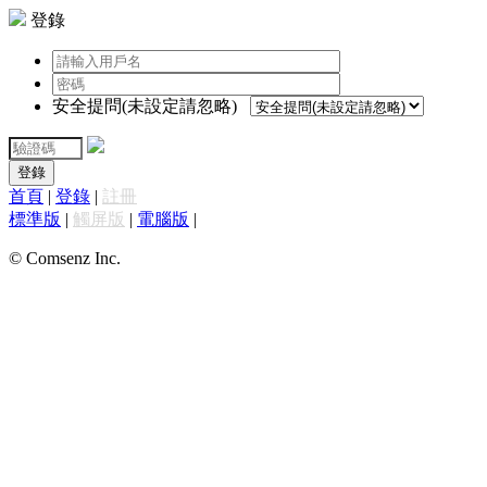
登錄
安全提問(未設定請忽略)
登錄
首頁
|
登錄
|
註冊
標準版
|
觸屏版
|
電腦版
|
© Comsenz Inc.