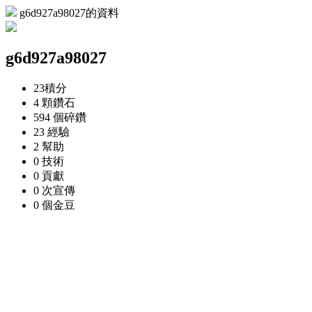
g6d927a98027的資料
g6d927a98027
23
積分
4 顆
鑽石
594 個
碎鑽
23
經驗
2
幫助
0
技術
0
貢獻
0 次
宣傳
0 個
金豆