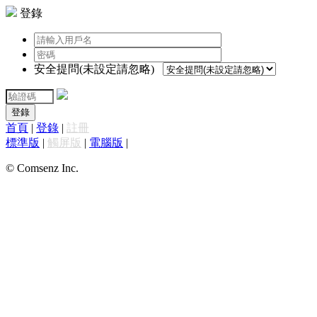
登錄
安全提問(未設定請忽略)
登錄
首頁
|
登錄
|
註冊
標準版
|
觸屏版
|
電腦版
|
© Comsenz Inc.