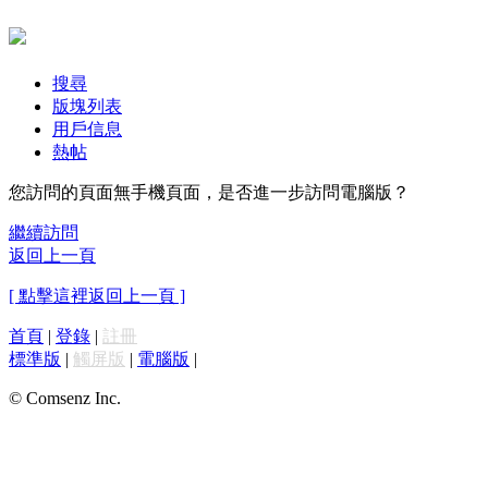
搜尋
版塊列表
用戶信息
熱帖
您訪問的頁面無手機頁面，是否進一步訪問電腦版？
繼續訪問
返回上一頁
[ 點擊這裡返回上一頁 ]
首頁
|
登錄
|
註冊
標準版
|
觸屏版
|
電腦版
|
© Comsenz Inc.