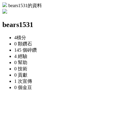
bears1531的資料
bears1531
4
積分
0 顆
鑽石
145 個
碎鑽
4
經驗
0
幫助
0
技術
0
貢獻
1 次
宣傳
0 個
金豆