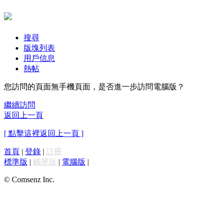
搜尋
版塊列表
用戶信息
熱帖
您訪問的頁面無手機頁面，是否進一步訪問電腦版？
繼續訪問
返回上一頁
[ 點擊這裡返回上一頁 ]
首頁
|
登錄
|
註冊
標準版
|
觸屏版
|
電腦版
|
© Comsenz Inc.