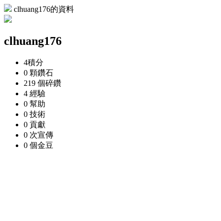
clhuang176的資料
clhuang176
4
積分
0 顆
鑽石
219 個
碎鑽
4
經驗
0
幫助
0
技術
0
貢獻
0 次
宣傳
0 個
金豆