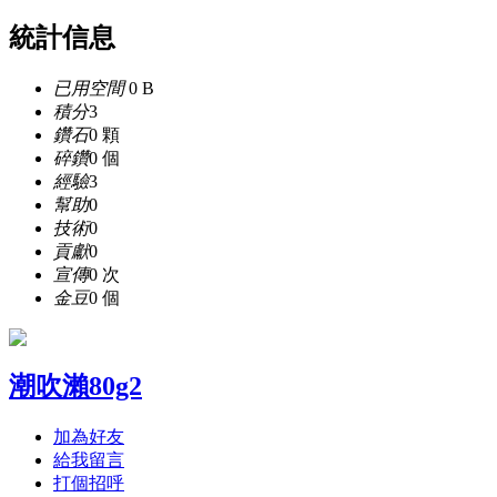
統計信息
已用空間
0 B
積分
3
鑽石
0 顆
碎鑽
0 個
經驗
3
幫助
0
技術
0
貢獻
0
宣傳
0 次
金豆
0 個
潮吹瀨80g2
加為好友
給我留言
打個招呼