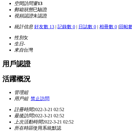
空間訪問量
13
郵箱狀態
已驗證
視頻認證
未認證
統計信息
好友數 13
|
記錄數 0
|
日誌數 0
|
相冊數 0
|
回帖數
性別
女
生日
-
來自
台灣
用戶認證
活躍概況
管理組
用戶組
禁止訪問
註冊時間
2022-3-21 02:52
最後訪問
2022-3-21 02:52
上次活動時間
2022-3-21 02:52
所在時區
使用系統默認