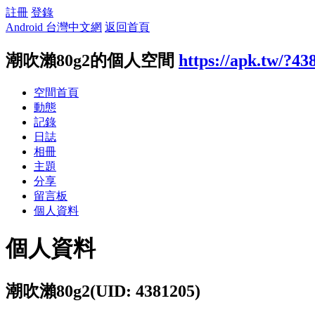
註冊
登錄
Android 台灣中文網
返回首頁
潮吹瀨80g2的個人空間
https://apk.tw/?43
空間首頁
動態
記錄
日誌
相冊
主題
分享
留言板
個人資料
個人資料
潮吹瀨80g2
(UID: 4381205)