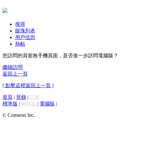
搜尋
版塊列表
用戶信息
熱帖
您訪問的頁面無手機頁面，是否進一步訪問電腦版？
繼續訪問
返回上一頁
[ 點擊這裡返回上一頁 ]
首頁
|
登錄
|
註冊
標準版
|
觸屏版
|
電腦版
|
© Comsenz Inc.