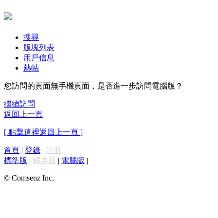
搜尋
版塊列表
用戶信息
熱帖
您訪問的頁面無手機頁面，是否進一步訪問電腦版？
繼續訪問
返回上一頁
[ 點擊這裡返回上一頁 ]
首頁
|
登錄
|
註冊
標準版
|
觸屏版
|
電腦版
|
© Comsenz Inc.