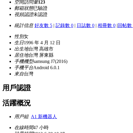
空間訪問量
123
郵箱狀態
已驗證
視頻認證
未認證
統計信息
好友數 5
|
記錄數 0
|
日誌數 0
|
相冊數 0
|
回帖數 
性別
女
生日
1996 年 4 月 12 日
出生地
台灣 高雄市
居住地
台灣 屏東縣
手機機型
samsung J7(2016)
手機平台
Android 6.0.1
來自
台灣
用戶認證
活躍概況
用戶組
A1 新機器人
在線時間
47 小時