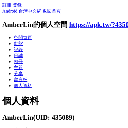
註冊
登錄
Android 台灣中文網
返回首頁
AmberLin的個人空間
https://apk.tw/?435
空間首頁
動態
記錄
日誌
相冊
主題
分享
留言板
個人資料
個人資料
AmberLin
(UID: 435089)