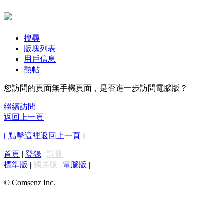
搜尋
版塊列表
用戶信息
熱帖
您訪問的頁面無手機頁面，是否進一步訪問電腦版？
繼續訪問
返回上一頁
[ 點擊這裡返回上一頁 ]
首頁
|
登錄
|
註冊
標準版
|
觸屏版
|
電腦版
|
© Comsenz Inc.