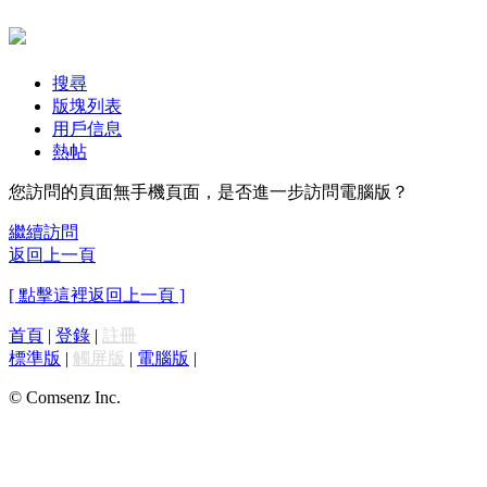
搜尋
版塊列表
用戶信息
熱帖
您訪問的頁面無手機頁面，是否進一步訪問電腦版？
繼續訪問
返回上一頁
[ 點擊這裡返回上一頁 ]
首頁
|
登錄
|
註冊
標準版
|
觸屏版
|
電腦版
|
© Comsenz Inc.