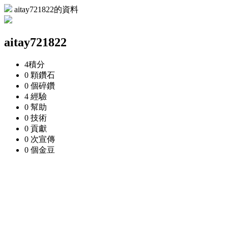
aitay721822的資料
aitay721822
4
積分
0 顆
鑽石
0 個
碎鑽
4
經驗
0
幫助
0
技術
0
貢獻
0 次
宣傳
0 個
金豆