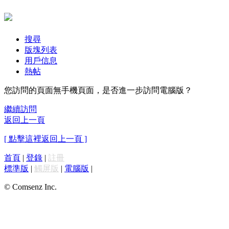
搜尋
版塊列表
用戶信息
熱帖
您訪問的頁面無手機頁面，是否進一步訪問電腦版？
繼續訪問
返回上一頁
[ 點擊這裡返回上一頁 ]
首頁
|
登錄
|
註冊
標準版
|
觸屏版
|
電腦版
|
© Comsenz Inc.