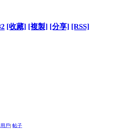
82
[收藏]
[複製]
[分享]
[RSS]
用戶
|
帖子