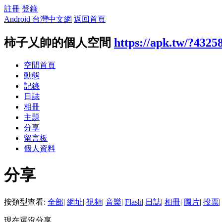
註冊
登錄
Android 台灣中文網
返回首頁
柿子乂帥的個人空間
https://apk.tw/?4325
空間首頁
動態
記錄
日誌
相冊
主題
分享
留言板
個人資料
分享
按類型查看:
全部
|
網址
|
視頻
|
音樂
|
Flash
|
日誌
|
相冊
|
圖片
|
投票
|
現在還沒分享