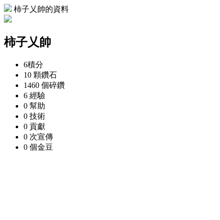
柿子乂帥的資料
柿子乂帥
6
積分
10 顆
鑽石
1460 個
碎鑽
6
經驗
0
幫助
0
技術
0
貢獻
0 次
宣傳
0 個
金豆